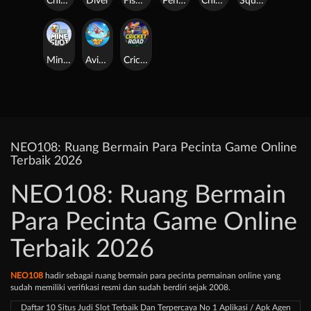
Chicken Road Race
Diver
Fish Boom
Penalty Nations Cup
Chicken Road Vegas
Squid Gamebler
Mine Slot
AviaFly
Cricket Road
NEO108: Ruang Bermain Para Pecinta Game Online
Terbaik 2026
NEO108: Ruang Bermain
Para Pecinta Game Online
Terbaik 2026
NEO108
hadir sebagai ruang bermain para pecinta permainan online yang
sudah memiliki verifikasi resmi dan sudah berdiri sejak 2008.
Daftar 10 Situs Judi Slot Terbaik Dan Terpercaya No 1 Aplikasi / Apk Agen