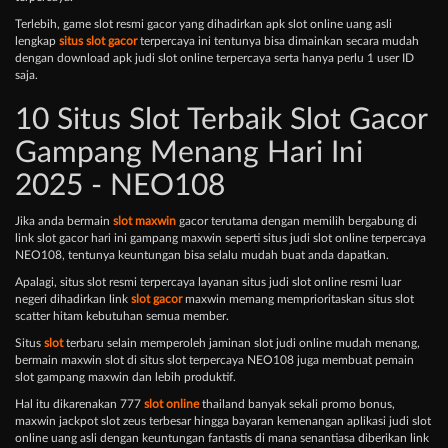
Terlebih, game slot resmi gacor yang dihadirkan apk slot online uang asli
lengkap
situs slot gacor
terpercaya ini tentunya bisa dimainkan secara mudah
dengan download apk judi slot online terpercaya serta hanya perlu 1 user ID
saja.
10 Situs Slot Terbaik Slot Gacor
Gampang Menang Hari Ini
2025 - NEO108
Jika anda bermain
slot maxwin
gacor terutama dengan memilih bergabung di
link slot gacor hari ini gampang maxwin seperti situs judi slot online terpercaya
NEO108, tentunya keuntungan bisa selalu mudah buat anda dapatkan.
Apalagi, situs slot resmi terpercaya layanan situs judi slot online resmi luar
negeri dihadirkan link
slot gacor
maxwin memang memprioritaskan situs slot
scatter hitam kebutuhan semua member.
Situs
slot
terbaru selain memperoleh jaminan slot judi online mudah menang,
bermain maxwin slot di situs slot terpercaya NEO108 juga membuat pemain
slot gampang maxwin dan lebih produktif.
Hal itu dikarenakan 777
slot online
thailand banyak sekali promo bonus,
maxwin jackpot slot zeus terbesar hingga bayaran kemenangan aplikasi judi slot
online uang asli dengan keuntungan fantastis di mana senantiasa diberikan link