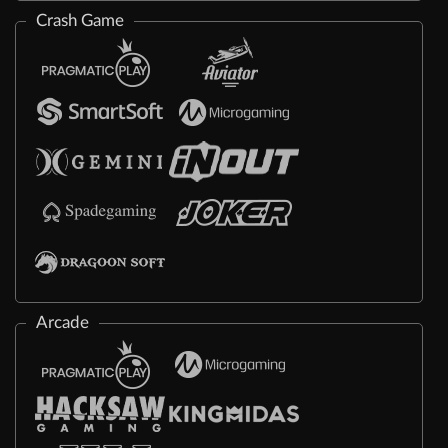
Crash Game
Arcade