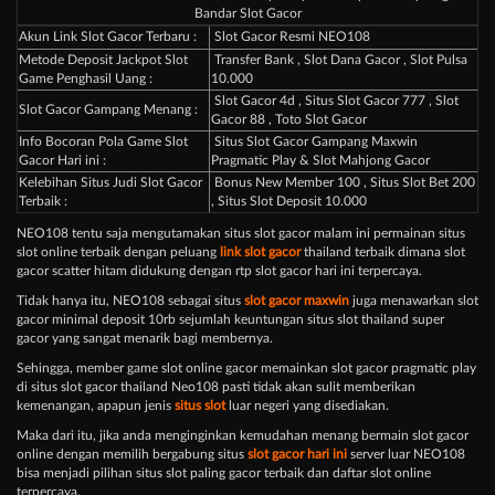
Bandar Slot Gacor
Akun Link Slot Gacor Terbaru :
Slot Gacor Resmi NEO108
Metode Deposit Jackpot Slot
Transfer Bank , Slot Dana Gacor , Slot Pulsa
Game Penghasil Uang :
10.000
Slot Gacor 4d , Situs Slot Gacor 777 , Slot
Slot Gacor Gampang Menang :
Gacor 88 , Toto Slot Gacor
Info Bocoran Pola Game Slot
Situs Slot Gacor Gampang Maxwin
Gacor Hari ini :
Pragmatic Play & Slot Mahjong Gacor
Kelebihan Situs Judi Slot Gacor
Bonus New Member 100 , Situs Slot Bet 200
Terbaik :
, Situs Slot Deposit 10.000
NEO108 tentu saja mengutamakan situs slot gacor malam ini permainan situs
slot online terbaik dengan peluang
link slot gacor
thailand terbaik dimana slot
gacor scatter hitam didukung dengan rtp slot gacor hari ini terpercaya.
Tidak hanya itu, NEO108 sebagai situs
slot gacor maxwin
juga menawarkan slot
gacor minimal deposit 10rb sejumlah keuntungan situs slot thailand super
gacor yang sangat menarik bagi membernya.
Sehingga, member game slot online gacor memainkan slot gacor pragmatic play
di situs slot gacor thailand Neo108 pasti tidak akan sulit memberikan
kemenangan, apapun jenis
situs slot
luar negeri yang disediakan.
Maka dari itu, jika anda menginginkan kemudahan menang bermain slot gacor
online dengan memilih bergabung situs
slot gacor hari ini
server luar NEO108
bisa menjadi pilihan situs slot paling gacor terbaik dan daftar slot online
terpercaya.