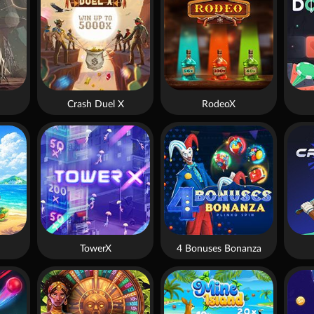
Crash Duel X
RodeoX
TowerX
4 Bonuses Bonanza