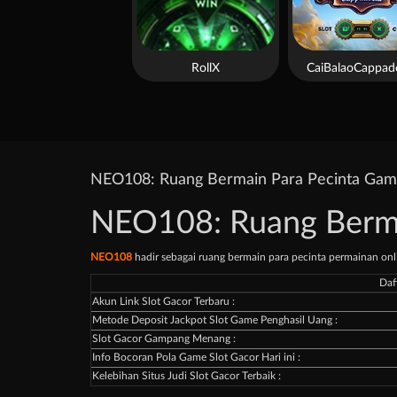
RollX
CaiBalaoCappad
NEO108: Ruang Bermain Para Pecinta Game
NEO108: Ruang Berma
NEO108
hadir sebagai ruang bermain para pecinta permainan onlin
Daf
Akun Link Slot Gacor Terbaru :
Metode Deposit Jackpot Slot Game Penghasil Uang :
Slot Gacor Gampang Menang :
Info Bocoran Pola Game Slot Gacor Hari ini :
Kelebihan Situs Judi Slot Gacor Terbaik :