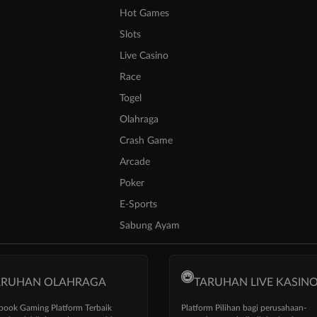
Hot Games
Slots
Live Casino
Race
Togel
Olahraga
Crash Game
Arcade
Poker
E-Sports
Sabung Ayam
ARUHAN OLAHRAGA
TARUHAN LIVE KASIN
book Gaming Platform Terbaik
Platform Pilihan bagi perusahaan-