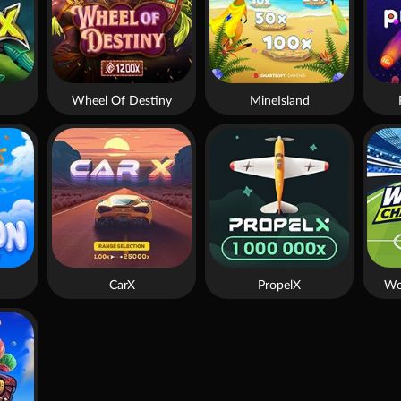
Wheel Of Destiny
MineIsland
CarX
PropelX
Wo