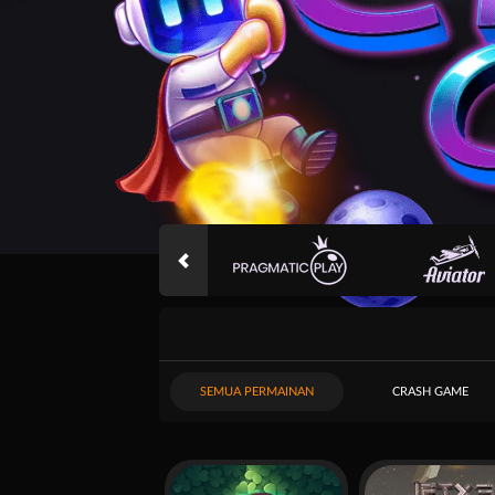
SEMUA PERMAINAN
CRASH GAME