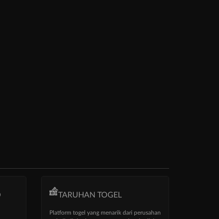
O
TARUHAN TOGEL
Platform togel yang menarik dari perusahan