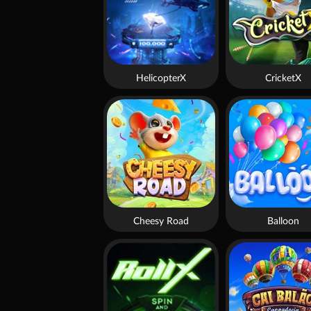
HelicopterX
CricketX
Cheesy Road
Balloon