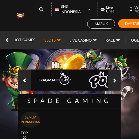
BHS
Live
Ve
Chat
Mo
INDONESIA
DAFTA
MASUK
IDR
12,680,522,
HOT GAMES
SLOTS
LIVE CASINO
RACE
TOG
SPADE GAMING
SEMUA
PERMAINAN
TOP
20