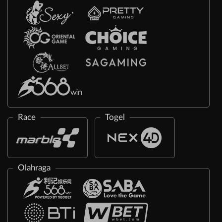
Race
Togel
Olahraga