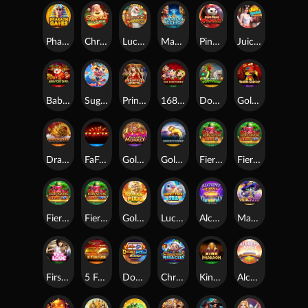
Pharaoh Gates
Christmas Tree of Wonders
Lucky Horse
Mayan Gems
Ping Pong Panda
Juicy Market
Baby Cai Shen
Sugar Party
Princess Wang
168 Fortunes
Double Fortune
Golden Chicken
Dragon Gold
FaFaFa
Golden Monkey
Golden Whale
Fiery Sevens Hot 5
Fiery Sevens Hot 20
Fiery Sevens Hot 50
Fiery Sevens Hot 100
Golden Pixiu
Lucky Twin Sea
Alchemy Quest Level Up
Magic Kitty
First Love
5 Fortune
Double Flame
Christmas Miracles
King Pharaoh
Alchemy Quest Jackpot