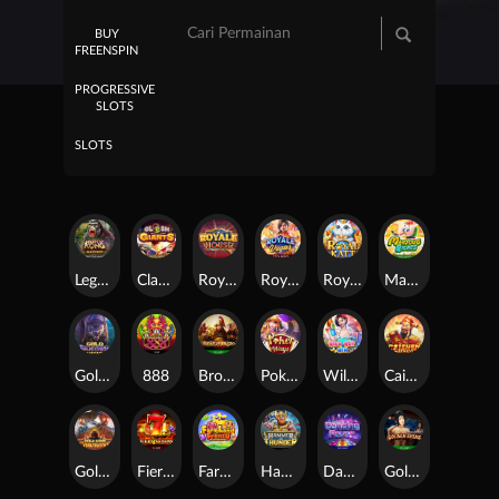
BUY
FREENSPIN
PROGRESSIVE
SLOTS
SLOTS
Legacy of Kong Maxways
Clash of the Giants
Royale House
Royale Vegas
Royal Katt
Mahjong Riches
Gold Panther Maxways
888
Brothers kingdom
Poker Ways
Wild Wet Win
Caishen
Gold Rush Cowboys
Fiery Sevens
Farmland Frenzy Maxways
Hammer of Thunder
Dancing Fever
Golden Lotus SE