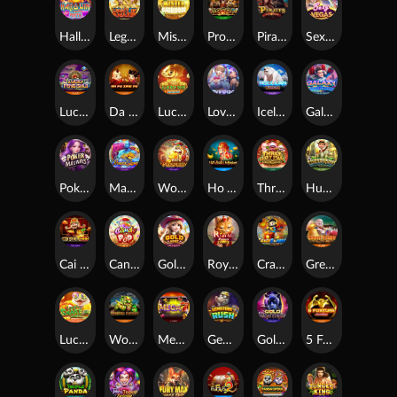
Hallo Win Party
Legacy of Ramakien
Mister Cashmore
Prosperity Gods
Pirates Gold Rush
Sexy Vegas
Lucky Feng Shui
Da Fu Xiao Fu
Lucky Koi Exclusive
Love Idol
Iceland SA
Galaxy Guardian
Poker Maxways
Magical Lamp
Wow Prosperity
Ho Yeah Monkey
Three Lucky Stars
Hugon Quest
Cai Shen 888
Candy Pop
Gold West
Royal Paws Maxways
Crazy Bomber
Great Stars
Lucky Snake Wheel
Wong Choy
Mega 7
Gemstone Rush
Gold Panther
5 Fortune SA