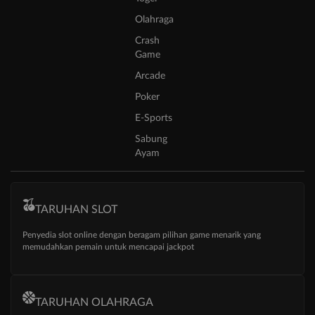
Olahraga
Crash
Game
Arcade
Poker
E-Sports
Sabung
Ayam
TARUHAN SLOT
Penyedia slot online dengan beragam pilihan game menarik yang
memudahkan pemain untuk mencapai jackpot
TARUHAN OLAHRAGA