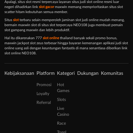
Apalagi, situs slot resmi terpercaya layanan situs judi slot online resmi luar
negeri dihadirkan link
slot gacor
maxwin memang memprioritaskan situs slot
scatter hitam kebutuhan semua member.
Situs
slot
terbaru selain memperoleh jaminan slot judi online mudah menang,
bermain maxwin slot di situs slot terpercaya NEO108 juga membuat pemain
slot gampang maxwin dan lebih produktif.
Hal itu dikarenakan 777
slot online
thailand banyak sekali promo bonus,
maxwin jackpot slot zeus terbesar hingga bayaran kemenangan aplikasi judi slot
online uang asli dengan keuntungan fantastis di mana senantiasa diberikan link
slot online NEO108.
Kebijaksanaan
Platform
Kategori
Dukungan
Komunitas
Promosi
Hot
Games
Loyalty
Slots
Referral
Live
Casino
Race
Togel