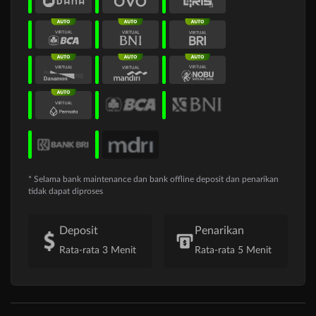
* Selama bank maintenance dan bank offline deposit dan penarikan
tidak dapat diproses
Deposit
Penarikan
Rata-rata 3 Menit
Rata-rata 5 Menit