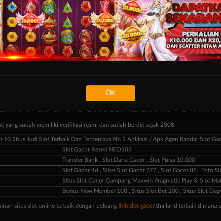
Online Terbaik 2026
OK
n Para Pecinta Game Onlin
 yang sudah memiliki verifikasi resmi dan sudah berdiri sejak 2008.
r 10 Situs Judi Slot Terbaik Dan Terpercaya No 1 Aplikasi / Apk Agen Bandar Slot Ga
Slot Gacor Resmi NEO108
Transfer Bank , Slot Dana Gacor , Slot Pulsa 10.000
Slot Gacor 4d , Situs Slot Gacor 777 , Slot Gacor 88 , Toto S
Situs Slot Gacor Gampang Maxwin Pragmatic Play & Slot Ma
Bonus New Member 100 , Situs Slot Bet 200 , Situs Slot Dep
nan situs slot online terbaik dengan peluang
link slot gacor
thailand terbaik dimana sl