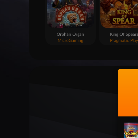
Orphan Organ
King Of Spear
MicroGaming
Pragmatic Pla