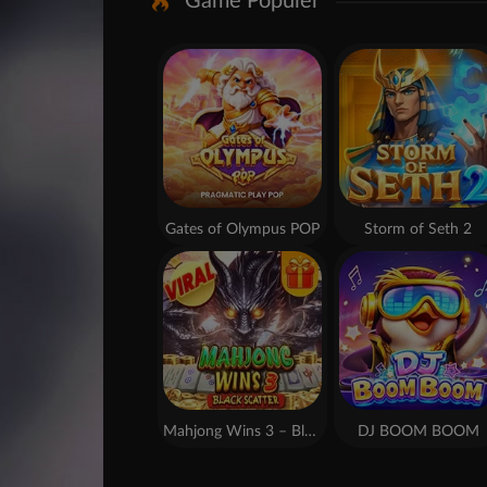
Game Populer
Gates of Olympus POP
Storm of Seth 2
Mahjong Wins 3 – Black Scatter
DJ BOOM BOOM