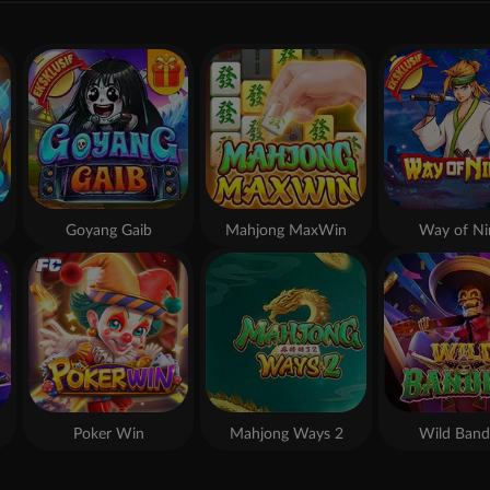
Goyang Gaib
Mahjong MaxWin
Way of Ni
Poker Win
Mahjong Ways 2
Wild Band