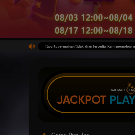
aktu ini, PP Virtual Sports permainan tidak akan tersedia. Kami memohon maaf ata
JACKPOT
PLA