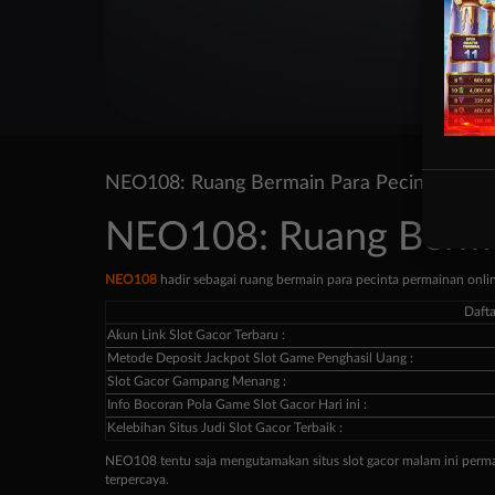
NEO108: Ruang Bermain Para Pecinta Game 
NEO108: Ruang Bermai
NEO108
hadir sebagai ruang bermain para pecinta permainan online
Dafta
Akun Link Slot Gacor Terbaru :
Metode Deposit Jackpot Slot Game Penghasil Uang :
Slot Gacor Gampang Menang :
Info Bocoran Pola Game Slot Gacor Hari ini :
Kelebihan Situs Judi Slot Gacor Terbaik :
NEO108 tentu saja mengutamakan situs slot gacor malam ini permai
terpercaya.