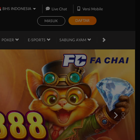
BHS INDONESIA
Live Chat
Versi Mobile
DAFTAR
MASUK
PROMOSI
POKER
E-SPORTS
SABUNG AYAM