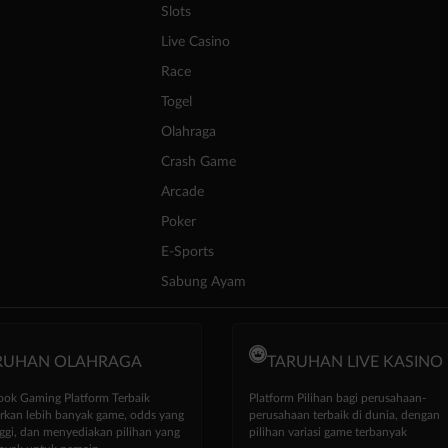
Slots
Live Casino
Race
Togel
Olahraga
Crash Game
Arcade
Poker
E-Sports
Sabung Ayam
RUHAN OLAHRAGA
TARUHAN LIVE KASINO
ook Gaming Platform Terbaik
Platform Pilihan bagi perusahaan-
kan lebih banyak game, odds yang
perusahaan terbaik di dunia, dengan
nggi, dan menyediakan pilihan yang
pilihan variasi game terbanyak