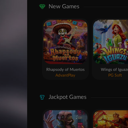
New Games
Rhapsody of Muertos
Wings of Iguaz
AdvantPlay
PG Soft
Jackpot Games